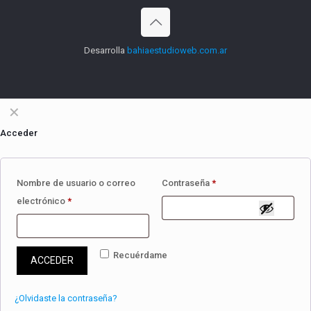
Desarrolla
bahiaestudioweb.com.ar
✕
Acceder
Nombre de usuario o correo
Contraseña
*
electrónico
*
Recuérdame
ACCEDER
¿Olvidaste la contraseña?