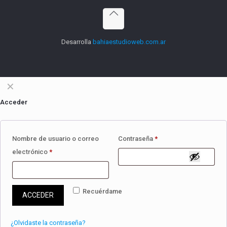
Desarrolla
bahiaestudioweb.com.ar
✕
Acceder
Nombre de usuario o correo
Contraseña
*
electrónico
*
Recuérdame
ACCEDER
¿Olvidaste la contraseña?