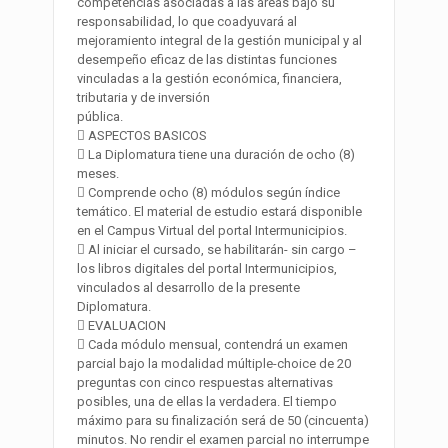
competencias asociadas a las áreas bajo su
responsabilidad, lo que coadyuvará al
mejoramiento integral de la gestión municipal y al
desempeño eficaz de las distintas funciones
vinculadas a la gestión económica, financiera,
tributaria y de inversión
pública.
 ASPECTOS BASICOS
 La Diplomatura tiene una duración de ocho (8)
meses.
 Comprende ocho (8) módulos según índice
temático. El material de estudio estará disponible
en el Campus Virtual del portal Intermunicipios.
 Al iniciar el cursado, se habilitarán- sin cargo –
los libros digitales del portal Intermunicipios,
vinculados al desarrollo de la presente
Diplomatura.
 EVALUACION
 Cada módulo mensual, contendrá un examen
parcial bajo la modalidad múltiple-choice de 20
preguntas con cinco respuestas alternativas
posibles, una de ellas la verdadera. El tiempo
máximo para su finalización será de 50 (cincuenta)
minutos. No rendir el examen parcial no interrumpe