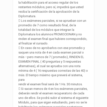
la habilitación para el acceso regular de los
restantes módulos; pero sí, impedirá que usted
reciba la certificación de la aprobación de la
Diplomatura.
 Los exámenes parciales, si se aprueban con un
promedio de 7 como resultado final, de la
totalidad de los módulos que integran la
Diplomatura los alumnos PROMOCIONAN y no
rinden el examen final que hubiere correspondido,
al finalizar el cursado.
 En caso de no aprobarlos con ese promedio y
saquen una nota de 4 en cada examen parcial o
más –pero menos de 7 ( promedio), RINDEN EL
EXAMEN FINAL ( 40 preguntas y 5 respuestas
alternativas), el cual se aprueba con una nota
mínima de 4 ( 16 respuestas correctas de las 40) o
más. El tiempo máximo que preverá el sistema,
para
rendir el examen final será de 1 Hs. 30 minutos.
 Si sacan menos de 4 en los exámenes parciales,
deberán rendir el examen recuperatorio de cada
uno de ellos. Se podrá subir al sistema el siguiente
Módulo, para que sigan estudiando, pero no se le
habilitarán los exámenes parciales posteriores,