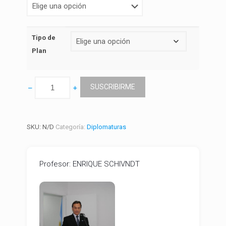
Tipo de
Plan
SUSCRIBIRME
DIPLOMATURA
SUPERIOR
SKU:
N/D
Categoría:
Diplomaturas
EN
ADMINISTRACIÓN
FISCAL,POLÍTICAS
FINANCIERAS
Profesor: ENRIQUE SCHIVNDT
Y
DE
INVERSIÓN
PÚBLICA
MUNICIPAL
cantidad