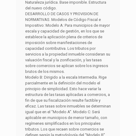
Naturaleza jurídica. Base imponible. Estructura
del nuevo código.
DESARROLLO DE CASOS Y PROVISION DE
NORMATIVAS. Modelos de Código Fiscal e
Impositivo: Modelo A: Para municipios de mayor
escala y capacidad de gestión, en los que se
establece la aplicación plena de criterios de
imposición sobre manifestaciones de
capacidad contributiva. Los tributos por
servicios a la propiedad inmueble consideran su
valuación fiscal y la zonificación, y las tasas
sobre comercios se aplican sobre los ingresos
brutos de los mismos.
Modelo B: Dirigido a la escala Intermedia. Rige
parcialmente en la definición del modelo el
principio de simplicidad. Esto hace variar la
estructura de las tasas aplicadas a comercios, a
fin de que su fiscalización resulte factible y
eficaz. Las tasas sobre inmuebles se determinan
igual que en el “Modelo A”. Modelo C: Será
aplicable en municipios de menor tamaño, con
regímenes simplificados en los principales
tributos. Los que recaen sobre comercios se
definen según la metodología del “Modelo B”.